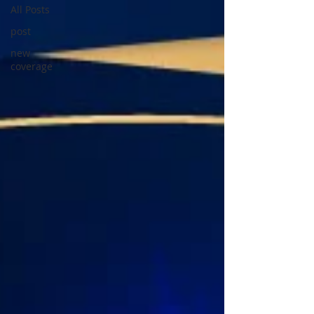
All Posts
post
new
coverage